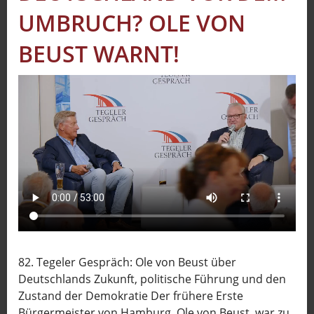
UMBRUCH? OLE VON
Sport
Sendungen
BEUST WARNT!
Livestream
Mediadaten
82. Tegeler Gespräch: Ole von Beust über
Deutschlands Zukunft, politische Führung und den
Zustand der Demokratie Der frühere Erste
Bürgermeister von Hamburg, Ole von Beust, war zu