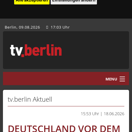
Berlin, 09.08.2026
17:03 Uhr
MENU
Home
tv.berlin Aktuell
tv.berlin Aktuell
15:53 Uhr | 18.06.2026
Programm
DEUTSCHLAND VOR DEM
Mediathek