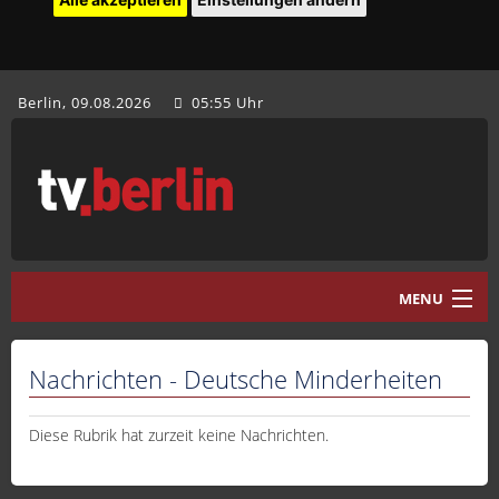
Berlin, 09.08.2026
05:55 Uhr
MENU
Home
Nachrichten - Deutsche Minderheiten
tv.berlin Aktuell
Programm
Diese Rubrik hat zurzeit keine Nachrichten.
Mediathek