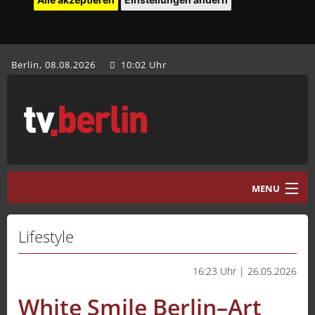
Berlin, 08.08.2026
10:02 Uhr
MENU
Home
Lifestyle
tv.berlin Aktuell
16:23 Uhr | 26.05.2026
Programm
White Smile Berlin–Art
Mediathek