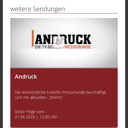
weitere Sendungen
Sinn des Lebens
Menschen, die als Koryphäen bezeichnet werden
können und in den... [mehr]
letzte Folge vom:
04.04.2026 | 12:00 Uhr