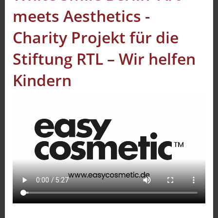
meets Aesthetics -
Sport
Sendungen
Charity Projekt für die
Livestream
Stiftung RTL – Wir helfen
Mediadaten
Kindern