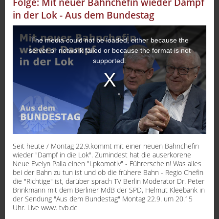
Folge: Mit neuer Bahnchefin wieder Dampf
Sport
in der Lok - Aus dem Bundestag
Sendungen
The media could not be loaded, either because the
server or network failed or because the format is not
Livestream
supported.
Mediadaten
Seit heute / Montag 22.9.kommt mit einer neuen Bahnchefin
wieder "Dampf in die Lok". Zumindest hat die auserkorene
Neue Evelyn Palla einen "Lpkomotiv" - Führerschein! Was alles
bei der Bahn zu tun ist und ob die frühere Bahn - Regio Chefin
die "Richtige" ist, darüber sprach TV Berlin Moderator Dr. Peter
Brinkmann mit dem Berliner MdB der SPD, Helmut Kleebank in
der Sendung "Aus dem Bundestag" Montag 22.9. um 20.15
Uhr. Live www. tvb.de