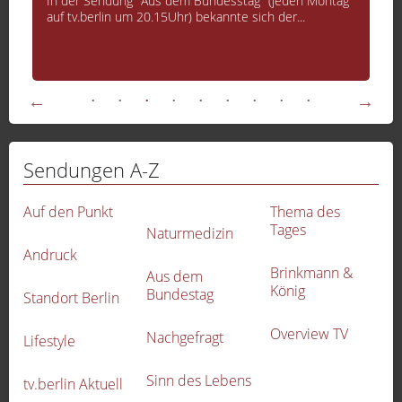
In der Sendung "Aus dem Bundesstag" (jeden Montag
auf tv.berlin um 20.15Uhr) bekannte sich der...
Sendungen A-Z
Auf den Punkt
Thema des
Tages
Naturmedizin
Andruck
Brinkmann &
Aus dem
König
Bundestag
Standort Berlin
Overview TV
Nachgefragt
Lifestyle
-
Sinn des Lebens
tv.berlin Aktuell