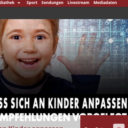
diathek
Sport
Sendungen
Livestream
Mediadaten
Jahre Mittelstand
ruck
 den Punkt
 Berlin
 dem Bundestag
landsjournal
nnpunkt
nkmann & König
nkmann Klartext
htipp
ital Player
tsche Minderheiten