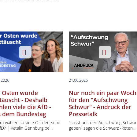
Berlin spezial
erlin Aktuell
berlin Creative Capital
 Buchtipp
lness & Gesundheit
ma Des Tages
.2026
21.06.2026
 Osten wurde
Nur noch ein paar Woc
täuscht - Deshalb
für den "Aufschwung
len viele die AfD -
Schwur" - Andruck der
 dem Bundestag
Pressetalk
m wählen so viele Ostdeutsche
"Lasst uns den Aufschwung Schwur
fD? | Katalin Gennburg bei...
geben" sagen die Schwarz -Roten...