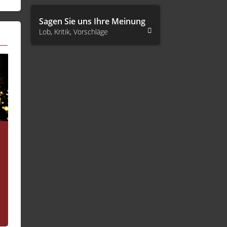
Sagen Sie uns Ihre Meinung
Lob, Kritik, Vorschläge
Standort Berlin
Nachgefragt
Berlin ist die Stadt der
Entscheider. Die Metropole im
Herzen Europas. Bei... [mehr]
letzte Folge vom:
letzte Folge vom:
08.04.2026 | 12:00 U
09.05.2026 | 22:00 Uhr