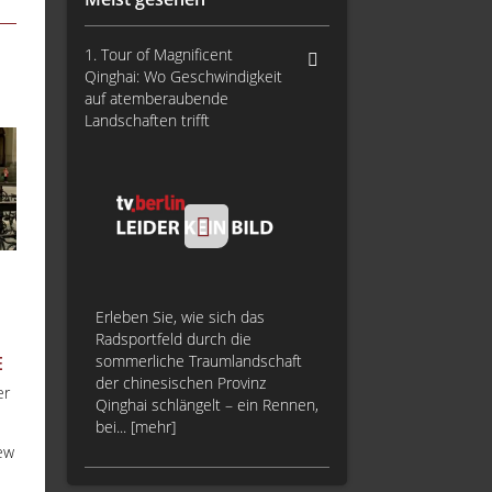
1. Tour of Magnificent
Qinghai: Wo Geschwindigkeit
auf atemberaubende
Landschaften trifft
Erleben Sie, wie sich das
Radsportfeld durch die
sommerliche Traumlandschaft
E
der chinesischen Provinz
er
Qinghai schlängelt – ein Rennen,
bei... [mehr]
ew