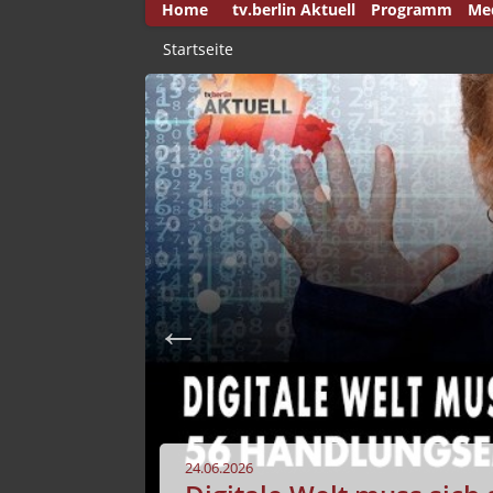
Home
tv.berlin Aktuell
Programm
Me
50 
Startseite
And
Auf
Aus
Aus
Aus
Bre
Bri
Bri
Buc
Cap
Deu
24.06.2026