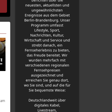
Hitze belastet Einsatzkräfte | G
berichten über die
Schutz
neuesten, aktuellsten und
ungewöhnlichsten
Ereignisse aus dem Gebiet
Berlin-Brandenburg. Unser
Programm umfasst
Lifestyle, Sport,
Nachrichten, Kultur,
Wirtschaft und Service und
strebt danach, ein
Fernseherlebnis zu bieten,
das Freude bereitet. Wir
wurden mehrfach mit
verschiedenen regionalen
Fernsehpreisen
ausgezeichnet und
erreichen Sie genau dort,
wo Sie sind, und auf die für
Sie bequemste Weise:
Deutschlandweit über
n am
digitales Kabel,
Livestream,