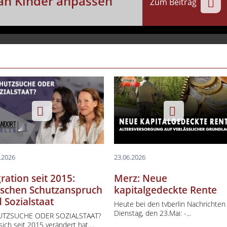
 an Kinder anpassen
lo International
Zum Beitrag
opazeit
 & Drive
ptstadtgespräche
style
ys Boulevard
hgefragt
s der Zeit
4 - Naturmedizin
htsstaat im Gespräch
.2026
23.06.2026
ndort Berlin
ration seit 2015:
Merz: Neue
schen Schutzanspruch
kapitalgedeckte Rente
ategie für Deutschland
 Sozialstaat
Heute bei den tvberlin Nachrichte
p
Dienstag, den 23.Mai: -...
TZSUCHE ODER SOZIALSTAAT?
Berlin aktuell (Kurzbeiträge)
ich seit 2015 verändert hat....