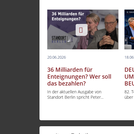
20.06.2026
18.06
36 Milliarden für
DE
Enteignungen? Wer soll
UM
das bezahlen?
BE
In der aktuellen Ausgabe von
82. 
Standort Berlin spricht Peter...
über 