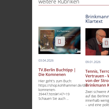
weitere Rubriken
Brinkman
Klartext
03.04.2026
09.01.2026
TV.Berlin Buchtipp |
Tennis, Terro
Die Komnenen
Vertrauen - 
von der Stro
Hier geht's zum Buch:
Brinkmann K
https://shop.kohlhammer.de/die-
komnenen-
Zwei schwere 
39447.html#147=19
auf das Berline
Schauen Sie auch ...
innerhalb weni
– und eine polit