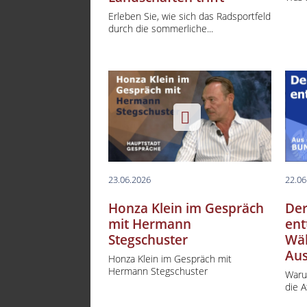
Erleben Sie, wie sich das Radsportfeld
tv 
durch die sommerliche...
tv.b
tv.
TVB
Wel
The
23.06.2026
22.06
Honza Klein im Gespräch
Der
mit Hermann
ent
Stegschuster
Wäh
Aus
Honza Klein im Gespräch mit
Hermann Stegschuster
Waru
die A