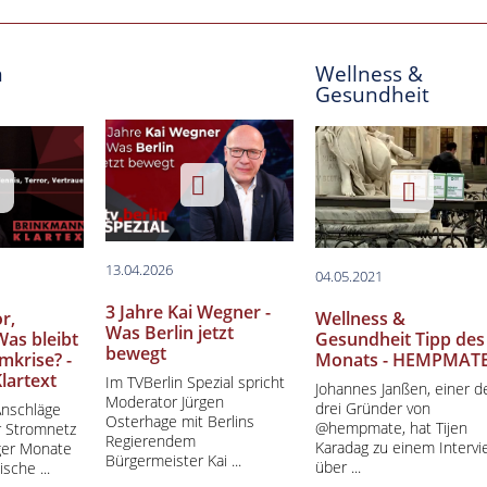
n
Wellness &
Gesundheit
13.04.2026
04.05.2021
3 Jahre Kai Wegner -
r,
Wellness &
Was Berlin jetzt
Was bleibt
Gesundheit Tipp des
bewegt
mkrise? -
Monats - HEMPMAT
lartext
Im TVBerlin Spezial spricht
Johannes Janßen, einer d
Moderator Jürgen
drei Gründer von
Anschläge
Osterhage mit Berlins
@hempmate, hat Tijen
r Stromnetz
Regierendem
Karadag zu einem Intervi
ger Monate
Bürgermeister Kai ...
über ...
ische ...