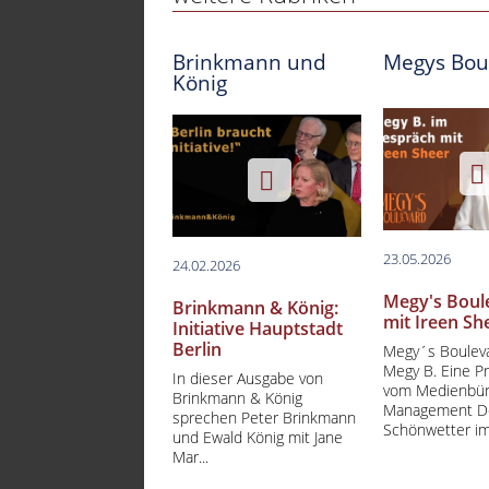
Brinkmann und
Megys Bou
König
23.05.2026
24.02.2026
Megy's Boul
Brinkmann & König:
mit Ireen Sh
Initiative Hauptstadt
Berlin
Megy´s Bouleva
Megy B. Eine P
In dieser Ausgabe von
vom Medienbü
Brinkmann & König
Management D
sprechen Peter Brinkmann
Schönwetter im 
und Ewald König mit Jane
Mar...