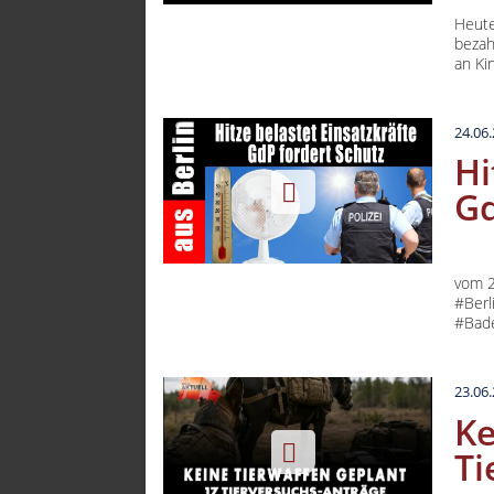
Heute
bezah
an Ki
24.06
Hi
Gd
vom 2
#Ber
#Bade
23.06
Ke
Ti