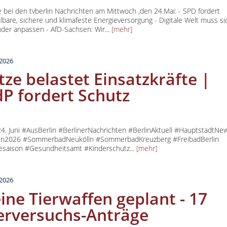
 bei den tvberlin Nachrichten am Mittwoch ,den 24.Mai: - SPD fordert
lbare, sichere und klimafeste Energieversorgung - Digitale Welt muss si
nder anpassen - AfD-Sachsen: Wir...
[mehr]
.2026
tze belastet Einsatzkräfte |
P fordert Schutz
4. Juni #AusBerlin #BerlinerNachrichten #BerlinAktuell #HauptstadtNe
lin2026 #SommerbadNeukölln #SommerbadKreuzberg #FreibadBerlin
saison #Gesundheitsamt #Kinderschutz...
[mehr]
.2026
ine Tierwaffen geplant - 17
erversuchs-Anträge