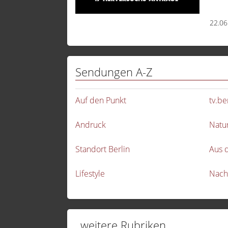
22.0
Sendungen A-Z
Auf den Punkt
tv.be
Andruck
Natu
Standort Berlin
Aus 
Lifestyle
Nach
weitere Rubriken