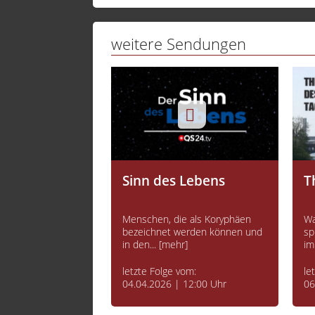
weitere Sendungen
Berlin
Sinn des Lebens
T
 Stadt der
Menschen, die als Koryphäen
Wa
 Die Metropole im
bezeichnet werden können und
sp
s. Bei... [mehr]
in den... [mehr]
im
vom:
letzte Folge vom:
le
 22:00 Uhr
04.04.2026 | 12:00 Uhr
06