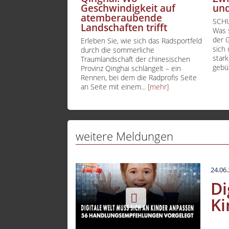
Geschwindigkeit auf
und
tv Ber
atemberaubende
SCHU
Landschaften trifft
Was s
tv.ber
der 
Erleben Sie, wie sich das Radsportfeld
sich
tv.ber
durch die sommerliche
stark
Traumlandschaft der chinesischen
TVB B
gebür
Provinz Qinghai schlängelt – ein
Rennen, bei dem die Radprofis Seite
Welln
an Seite mit einem...
[mehr]
Thema
weitere Meldungen
24.06
Di
Ki