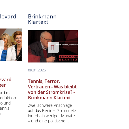
levard
Brinkmann
Klartext
09.01.2026
evard -
Tennis, Terror,
eer
Vertrauen - Was bleibt
von der Stromkrise? -
rd mit
Brinkmann Klartext
roduktion
ro und
Zwei schwere Anschläge
ennis
auf das Berliner Stromnetz
...
innerhalb weniger Monate
– und eine politische ...