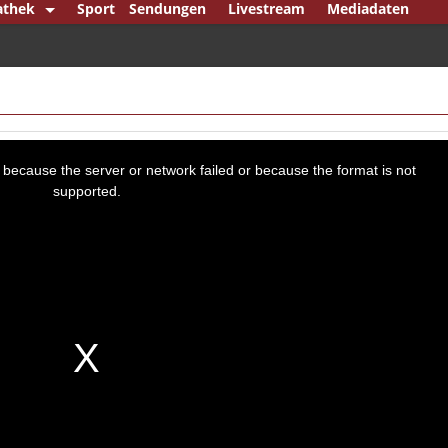
athek
Sport
Sendungen
Livestream
Mediadaten
re Mittelstand
ck
en Punkt
erlin
 because the server or network failed or because the format is not
em Bundestag
supported.
ndsjournal
punkt
mann & König
mann Klartext
ipp
l Player
che Minderheiten