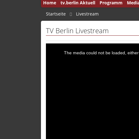
Home
tv.berlin Aktuell
Programm
Medi
50 Jah
Startseite
Livestream
Andru
TV Berlin Livestream
Auf d
Aus B
The media could not be loaded, either
Aus d
Ausla
Brenn
Brink
Brink
Bucht
Capita
Deuts