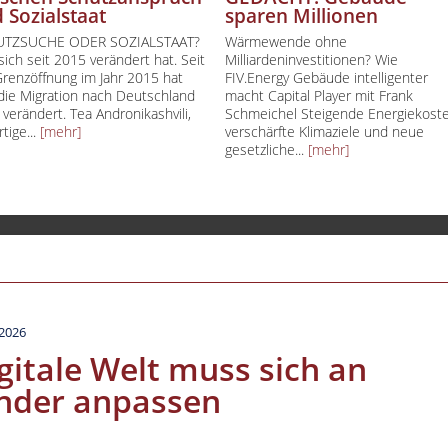
 Sozialstaat
sparen Millionen
lin spezial
TZSUCHE ODER SOZIALSTAAT?
Wärmewende ohne
ich seit 2015 verändert hat. Seit
Milliardeninvestitionen? Wie
lin Aktuell
Grenzöffnung im Jahr 2015 hat
FIV.Energy Gebäude intelligenter
 die Migration nach Deutschland
macht Capital Player mit Frank
lin Creative Capital
 verändert. Tea Andronikashvili,
Schmeichel Steigende Energiekoste
uchtipp
tige...
[mehr]
verschärfte Klimaziele und neue
gesetzliche...
[mehr]
ess & Gesundheit
 Des Tages
.2026
gitale Welt muss sich an
nder anpassen