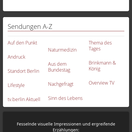
Sendungen A-Z
Auf den Punkt
Thema des
Tages
Naturmedizin
Andruck
Brinkmann &
Aus dem
König
Bundestag
Standort Berlin
Overview TV
Nachgefragt
Lifestyle
Sinn des Lebens
tv.berlin Aktuell
Fesselnde visuelle Impressionen und ergreifende
Erzählungen: