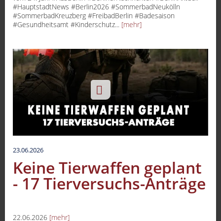
#HauptstadtNews #Berlin2026 #SommerbadNeukölln
#SommerbadKreuzberg #FreibadBerlin #Badesaison
#Gesundheitsamt #Kinderschutz...
[mehr]
23.06.2026
Keine Tierwaffen geplant
- 17 Tierversuchs-Anträge
22.06.2026
[mehr]