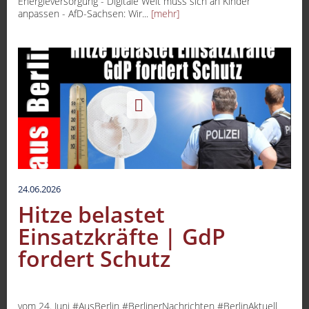
Energieversorgung - Digitale Welt muss sich an Kinder
anpassen - AfD-Sachsen: Wir...
[mehr]
24.06.2026
Hitze belastet
Einsatzkräfte | GdP
fordert Schutz
vom 24. Juni #AusBerlin #BerlinerNachrichten #BerlinAktuell