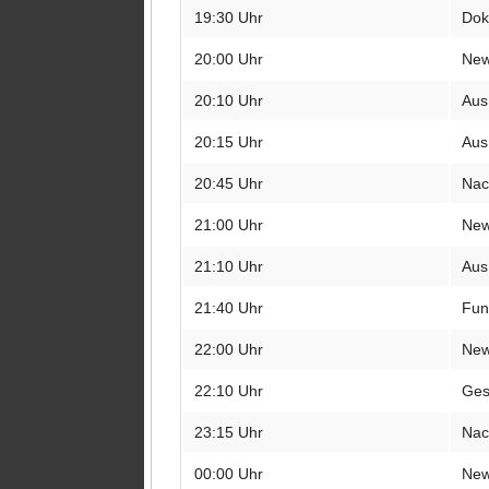
Dip
19:30 Uhr
Dok
Eur
20:00 Uhr
Ne
Fun
20:10 Uhr
Aus
Hau
20:15 Uhr
Aus
Life
20:45 Uhr
Nac
Meg
Nac
21:00 Uhr
Ne
Pul
21:10 Uhr
Aus
QS2
21:40 Uhr
Fun
Rec
22:00 Uhr
Ne
Sta
22:10 Uhr
Ges
Str
23:15 Uhr
Nac
Tip
00:00 Uhr
Ne
TV 