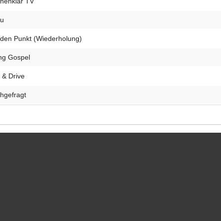
nenklar TV
u
 den Punkt (Wiederholung)
ing Gospel
 & Drive
hgefragt