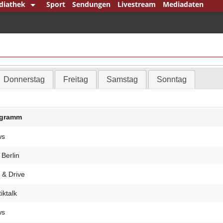
diathek
Sport
Sendungen
Livestream
Mediadaten
Jahre Mittelstand
ruck
 den Punkt
 Berlin
Donnerstag
Freitag
Samstag
Sonntag
 dem Bundestag
landsjournal
ogramm
nnpunkt
ws
nkmann & König
nkmann Klartext
 Berlin
htipp
 & Drive
ital Player
tiktalk
tsche Minderheiten
ws