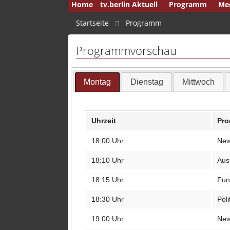
Home
tv.berlin Aktuell
Programm
Me
50 
Startseite
Programm
And
Programmvorschau
Auf
Aus
Montag
Dienstag
Mittwoch
Aus
Aus
Uhrzeit
Pr
Bre
18:00 Uhr
Ne
Bri
Bri
18:10 Uhr
Aus
Buc
18:15 Uhr
Fun
Cap
18:30 Uhr
Poli
Deu
19:00 Uhr
Ne