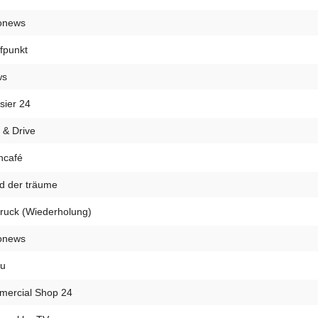
onews
ffpunkt
ws
sier 24
 & Drive
hcafé
d der träume
ruck (Wiederholung)
onews
u
omercial Shop 24