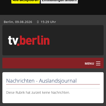
Berlin, 09.08.2026
15:29 Uhr
MENU
Home
Nachrichten - Auslandsjournal
tv.berlin Aktuell
Programm
Diese Rubrik hat zurzeit keine Nachrichten.
Mediathek