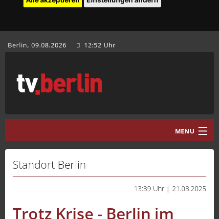
Berlin, 09.08.2026
12:52 Uhr
MENU
Home
Standort Berlin
tv.berlin Aktuell
13:39 Uhr | 21.03.2025
Programm
Trotz Krise - Berlin im
Mediathek