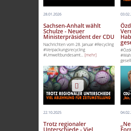
28.01.2026
03.02
Sachsen-Anhalt wählt
Özd
Schulze - Neuer
Ver
Ministerpräsident der CDU
Hab
ges
Nachrichten vom 28. Januar #Recycling
#Verpackungsrecycling
#Özde
#Umweltbundesamt...
[mehr]
#Wahl
gesell
22.10.2025
04.02
Trotz regionaler
„Nei
Unterschiede - Viel
For