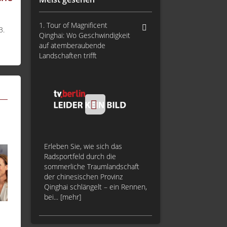
1. Tour of Magnificent
3.
Qinghai: Wo Geschwindigkeit
auf atemberaubende
Landschaften trifft
Erleben Sie, wie sich das
Radsportfeld durch die
sommerliche Traumlandschaft
der chinesischen Provinz
Qinghai schlängelt – ein Rennen,
bei... [mehr]