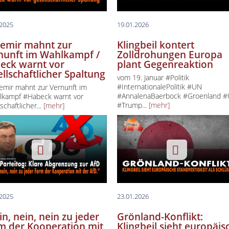
.2025
19.01.2026
emir mahnt zur
Klingbeil kontert
nunft im Wahlkampf /
Zolldrohungen Europa
eck warnt vor
plant Gegenreaktion
ellschaftlicher Spaltung
vom 19. Januar #Politik
#InternationalePolitik #UN
mir mahnt zur Vernunft im
#AnnalenaBaerbock #Groenland 
kampf #Habeck warnt vor
#Trump...
[mehr]
schaftlicher...
[mehr]
.2025
23.01.2026
n, nein, nein zu jeder
Grönland-Konflikt:
m der Kooperation mit
Klingbeil sieht europäis