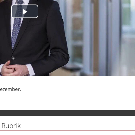
International
azeit
Play
 Drive
Video
stadtgespräche
yle
 Boulevard
efragt
er Zeit
- Naturmedizin
Dezember.
sstaat im Gespräch
rt Berlin
egie für Deutschland
 Rubrik
lin aktuell (Kurzbeiträge)