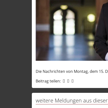
Diplo 
Europ
Fun &
Haupt
Lifest
Megys
Nachg
Puls d
QS24 
Die Nachrichten von Montag, dem 15. 
Recht
Beitrag teilen:
Stando
Strat
Tipp
weitere Meldungen aus dieser
TV Ber