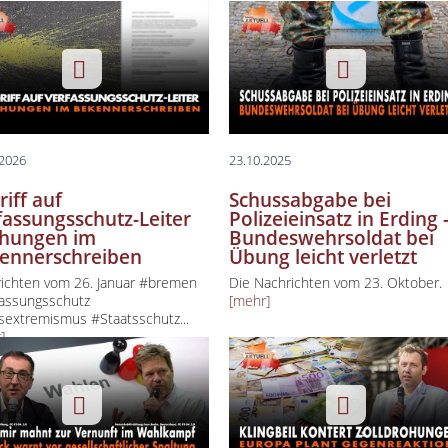
lin spezial
lin Aktuell
lin Creative Capital
uchtipp
.2026
23.10.2025
ess & Gesundheit
iff auf
Schussabgabe bei
 Des Tages
fassungsschutz-Leiter
Polizeieinsatz in Erding 
hungen im
Bundeswehrsoldat bei
ennerschreiben
Übung leicht verletzt
ichten vom 26. Januar #bremen
Die Nachrichten vom 23. Oktober.
assungsschutz
[mehr]
sextremismus #Staatsschutz...
]