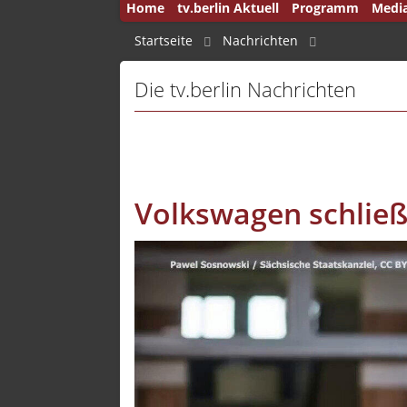
Home
tv.berlin Aktuell
Programm
Medi
50 Jah
Startseite
Nachrichten
Andru
Die tv.berlin Nachrichten
Auf d
Aus B
Aus d
Ausla
Volkswagen schließ
Brenn
Brink
Brink
Bucht
Capita
Deuts