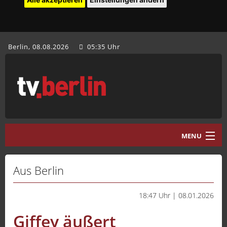
Berlin, 08.08.2026
05:35 Uhr
MENU
Home
Aus Berlin
tv.berlin Aktuell
18:47 Uhr | 08.01.2026
Programm
Giffey äußert
Mediathek