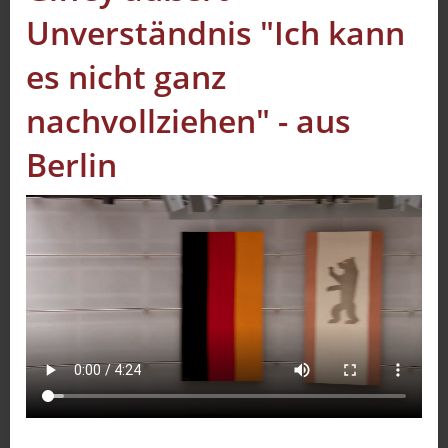
Unverständnis "Ich kann
Sport
Sendungen
es nicht ganz
Livestream
nachvollziehen" - aus
Mediadaten
Berlin