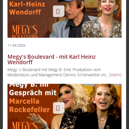
11.04.2026
Megy's Boulevard - mit Karl Heinz
Wendorff
Megy´s Boulevard mit Megy B. Eine Produktion vom
Medienbüro und Management Dennis Schönwetter im...
[mehr]