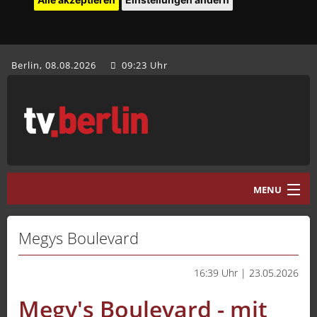
Berlin, 08.08.2026
09:23 Uhr
MENU
Home
Megys Boulevard
tv.berlin Aktuell
16:39 Uhr | 23.05.2026
Programm
Megy's Boulevard - mit
Mediathek