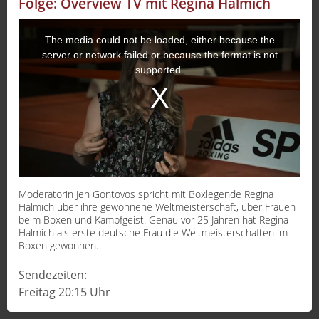
Folge: Overview TV mit Regina Halmich
Sport
The media could not be loaded, either because the
Sendungen
server or network failed or because the format is not
supported.
Livestream
Mediadaten
Moderatorin Jen Gontovos spricht mit Boxlegende Regina
Halmich über ihre gewonnene Weltmeisterschaft, über Frauen
beim Boxen und Kampfgeist. Genau vor 25 Jahren hat Regina
Halmich als erste deutsche Frau die Weltmeisterschaften im
Boxen gewonnen.
Sendezeiten:
Freitag 20:15 Uhr