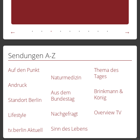
Sendungen A-Z
Auf den Punkt
Thema des
Tages
Naturmedizin
Andruck
Brinkmann &
Aus dem
König
Bundestag
Standort Berlin
Overview TV
Nachgefragt
Lifestyle
-
Sinn des Lebens
tv.berlin Aktuell