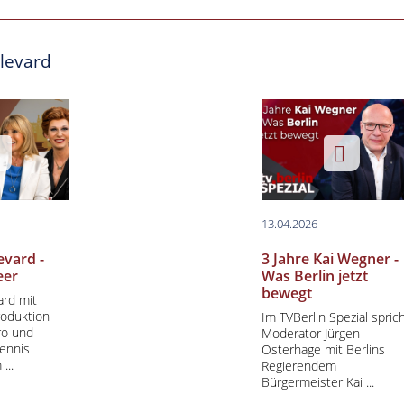
levard
13.04.2026
evard -
3 Jahre Kai Wegner -
eer
Was Berlin jetzt
bewegt
rd mit
roduktion
Im TVBerlin Spezial spric
ro und
Moderator Jürgen
ennis
Osterhage mit Berlins
...
Regierendem
Bürgermeister Kai ...