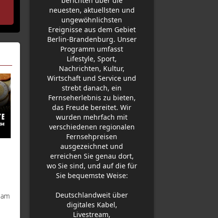
Hitze belastet Einsatzkräfte | G
berichten über die
Schutz
neuesten, aktuellsten und
ungewöhnlichsten
Ereignisse aus dem Gebiet
Berlin-Brandenburg. Unser
Programm umfasst
Lifestyle, Sport,
Nachrichten, Kultur,
Wirtschaft und Service und
strebt danach, ein
Fernseherlebnis zu bieten,
das Freude bereitet. Wir
wurden mehrfach mit
verschiedenen regionalen
Fernsehpreisen
ausgezeichnet und
erreichen Sie genau dort,
wo Sie sind, und auf die für
Sie bequemste Weise:
Deutschlandweit über
n am
digitales Kabel,
Livestream,