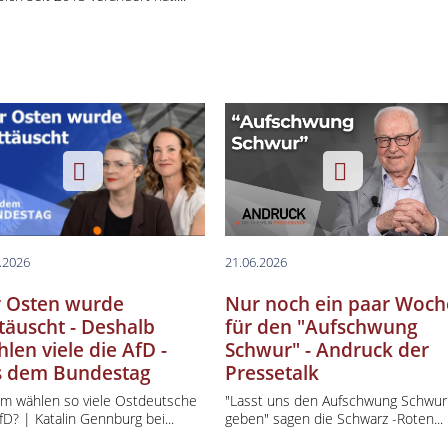
Berlin spezial
erlin Aktuell
berlin Creative Capital
 Buchtipp
lness & Gesundheit
ma Des Tages
.2026
21.06.2026
 Osten wurde
Nur noch ein paar Woc
täuscht - Deshalb
für den "Aufschwung
len viele die AfD -
Schwur" - Andruck der
 dem Bundestag
Pressetalk
m wählen so viele Ostdeutsche
"Lasst uns den Aufschwung Schwur
fD? | Katalin Gennburg bei...
geben" sagen die Schwarz -Roten...