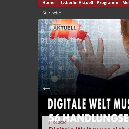
Home
tv.berlin Aktuell
Programm
Me
50 
Startseite
And
Auf
Aus
Aus
Aus
Bre
Bri
Bri
Buc
Cap
Deu
24.06.2026