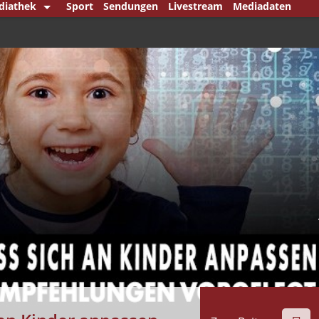
diathek
Sport
Sendungen
Livestream
Mediadaten
Jahre Mittelstand
ruck
 den Punkt
 Berlin
 dem Bundestag
landsjournal
nnpunkt
nkmann & König
nkmann Klartext
htipp
ital Player
tsche Minderheiten