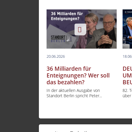
20.06.2026
18.06
36 Milliarden für
DE
Enteignungen? Wer soll
UM
das bezahlen?
BE
In der aktuellen Ausgabe von
82. 
Standort Berlin spricht Peter...
über 