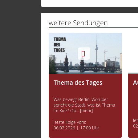
weitere Sendungen
izin
Thema des Tages
A
t Professoren,
Was bewegt Berlin. Worüber
apeuten,
spricht die Stadt, was ist Thema
n, Fachexperten
im Kiez? Ob... [mehr]
le
letzte Folge vom:
02
vom:
06.02.2026 | 17:00 Uhr
 18:35 Uhr