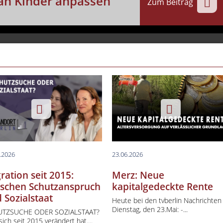
 an Kinder anpassen
lo International
Zum Beitrag
opazeit
 & Drive
ptstadtgespräche
style
ys Boulevard
hgefragt
s der Zeit
4 - Naturmedizin
htsstaat im Gespräch
.2026
23.06.2026
ndort Berlin
ration seit 2015:
Merz: Neue
schen Schutzanspruch
kapitalgedeckte Rente
ategie für Deutschland
 Sozialstaat
Heute bei den tvberlin Nachrichte
p
Dienstag, den 23.Mai: -...
TZSUCHE ODER SOZIALSTAAT?
Berlin aktuell (Kurzbeiträge)
ich seit 2015 verändert hat....