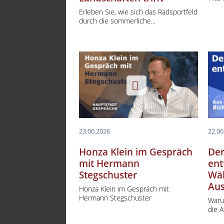
Erleben Sie, wie sich das Radsportfeld
tv 
durch die sommerliche...
tv.b
tv.
TVB
Wel
The
23.06.2026
22.06
Honza Klein im Gespräch
Der
mit Hermann
ent
Stegschuster
Wäh
Aus
Honza Klein im Gespräch mit
Hermann Stegschuster
Waru
die A