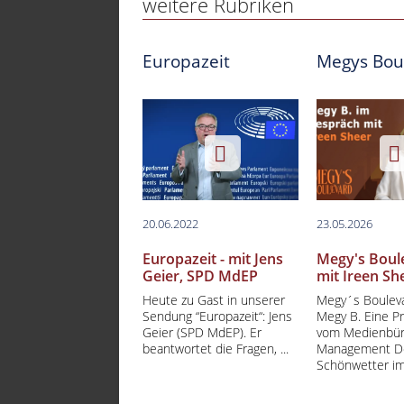
weitere Rubriken
Europazeit
Megys Bou
20.06.2022
23.05.2026
Europazeit - mit Jens
Megy's Boul
Geier, SPD MdEP
mit Ireen Sh
Heute zu Gast in unserer
Megy´s Bouleva
Sendung “Europazeit“: Jens
Megy B. Eine P
Geier (SPD MdEP). Er
vom Medienbü
beantwortet die Fragen, ...
Management D
Schönwetter im 