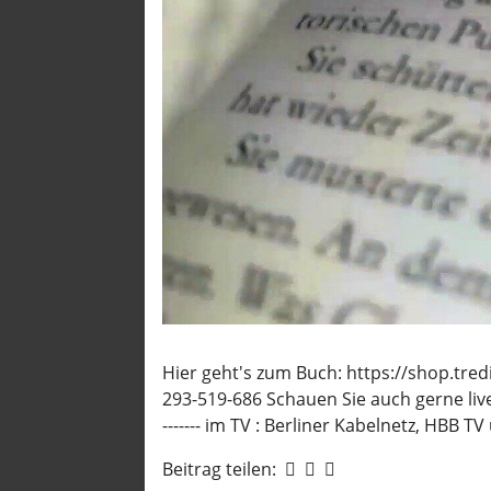
Diplo 
Europ
Fun &
Haupt
Lifest
Megys
Nachg
Puls d
QS24 
Recht
Hier geht's zum Buch: https://shop.tre
Stando
293-519-686 Schauen Sie auch gerne live vorbei! --
Strat
------- im TV : Berliner Kabelnetz, HBB 
Tipp
Beitrag teilen:
TV Ber