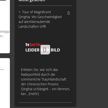
1. Tour of Magnificent
Qinghai: Wo Geschwindigkeit
auf atemberaubende
Landschaften trifft
imtipp-
...
Erleben Sie, wie sich das
Radsportfeld durch die
sommerliche Traumlandschaft
der chinesischen Provinz
Qinghai schlängelt – ein Rennen,
bei... [mehr]