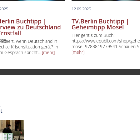
.2025
12.09.2025
Berlin Buchtipp |
TV.Berlin Buchtipp |
erview zu Deutschland
Geheimtipp Mosel
rnstfall
Hier geht's zum Buch:
978-
https://www.epubli.com/shop/gehe
assiert, wenn Deutschland in
mosel-9783819779541 Schauen Sie
echte Krisensituation gerät? In
[mehr]
m Gespräch spricht...
[mehr]
&
t