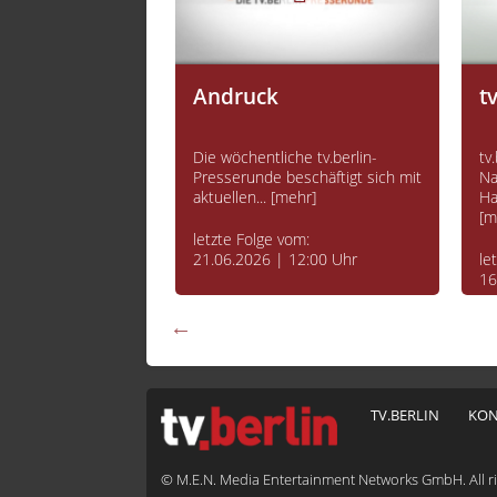
Berlin
Andruck
t
 Stadt der
Die wöchentliche tv.berlin-
tv
 Die Metropole im
Presserunde beschäftigt sich mit
Na
s. Bei... [mehr]
aktuellen... [mehr]
Ha
[m
vom:
letzte Folge vom:
 22:00 Uhr
21.06.2026 | 12:00 Uhr
le
16
TV.BERLIN
KON
© M.E.N. Media Entertainment Networks GmbH. All ri