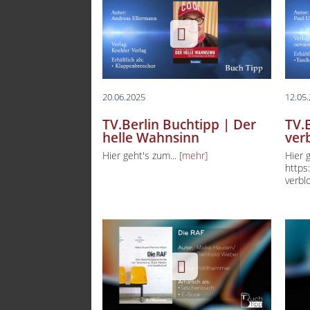
20.06.2025
12.05
TV.Berlin Buchtipp | Der
TV.
helle Wahnsinn
ver
Hier geht's zum...
[mehr]
Hier 
https
verbl