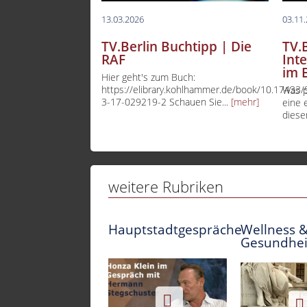
13.03.2026
03.11
TV.Berlin Buchtipp | Die
TV.
RAF
Int
im E
Hier geht's zum Buch:
https://elibrary.kohlhammer.de/book/10.17433/
Was p
3-17-029219-2 Schauen Sie...
[mehr]
eine 
diese
weitere Rubriken
Hauptstadtgespräche
Wellness 
Gesundhei