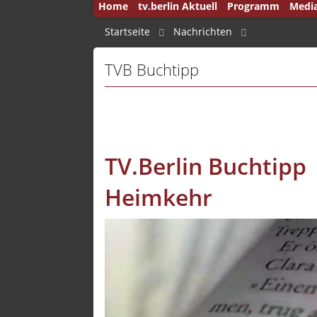
Home
tv.berlin Aktuell
Programm
Medi
50 Jah
Startseite
Nachrichten
Andru
TVB Buchtipp
Auf d
Aus B
Aus d
Ausla
TV.Berlin Buchtipp |
Brenn
Heimkehr
Brink
Brink
Bucht
Capita
Deuts