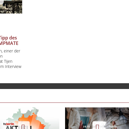
Tipp des
EMPMATE
, einer der
on
t Tijen
em Interview