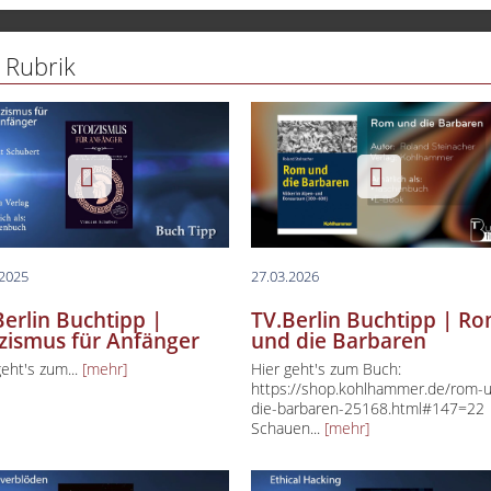
lin spezial
 Rubrik
lin Aktuell
lin Creative Capital
uchtipp
ess & Gesundheit
 Des Tages
.2025
27.03.2026
Berlin Buchtipp |
TV.Berlin Buchtipp | R
izismus für Anfänger
und die Barbaren
geht's zum...
[mehr]
Hier geht's zum Buch:
https://shop.kohlhammer.de/rom-
die-barbaren-25168.html#147=22
Schauen...
[mehr]