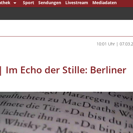
athek
Sport
Sendungen
Livestream
Mediadaten
re Mittelstand
ck
en Punkt
erlin
10:01 Uhr | 07.03.
em Bundestag
ndsjournal
 Im Echo der Stille: Berliner
punkt
mann & König
mann Klartext
ipp
l Player
che Minderheiten