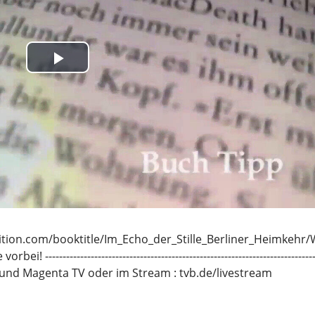
International
azeit
 Drive
Play
stadtgespräche
yle
Video
 Boulevard
efragt
er Zeit
- Naturmedizin
sstaat im Gespräch
dition.com/booktitle/Im_Echo_der_Stille_Berliner_Heimkehr/
rt Berlin
---------------------------------------------------------------------------
egie für Deutschland
TV und Magenta TV oder im Stream : tvb.de/livestream
lin aktuell (Kurzbeiträge)