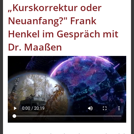
„Kurskorrektur oder
Sport
Neuanfang?" Frank
Sendungen
Henkel im Gespräch mit
Livestream
Dr. Maaßen
Mediadaten