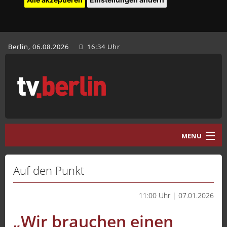
Berlin, 06.08.2026
16:34 Uhr
MENU
Home
Auf den Punkt
tv.berlin Aktuell
11:00 Uhr | 07.01.2026
Programm
„Wir brauchen einen
Mediathek