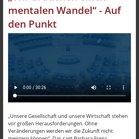
mentalen Wandel“ - Auf
Sport
Sendungen
den Punkt
Livestream
Mediadaten
„Unsere Gesellschaft und unsere Wirtschaft stehen
vor großen Herausforderungen. Ohne
Veränderungen werden wir die Zukunft nicht
meistern können“. Das sagt Barbara Frenz,