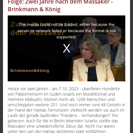
Folge: Zwei Jahre nach dem Massaker -
Sport
Brinkmann & König
Sendungen
The media could not be loaded, either because the
server or network failed or because the format is not
Livestream
supported.
Mediadaten
Heute vor zwei Jahren - am 7.10. 2023 - überfielen Hunderte
von Palästinensern im Süden Israels ein Musikfestival und
mehrere Kibbuzim, töteten mehr als 1200 Menschen und
verschleppten weitere 251. Und noch immer sind 48 Geiseln in
der Hand der Hamas-Terroristen. Vielleicht werden sie auch im
Laufe der gerade laufenden "Friedens - Verhandlungen" frei
gelassen. Auch für die in Berlin lebenden Israelis stellte das
Massaker eine unwiderrufliche Zäsur dar. Nicht nur waren
unter den von der Hamas getöteten oder entführten