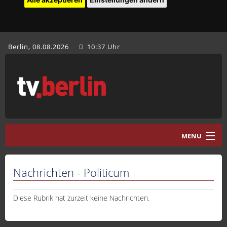
Berlin, 08.08.2026
10:37 Uhr
MENU
Home
Nachrichten - Politicum
tv.berlin Aktuell
Programm
Diese Rubrik hat zurzeit keine Nachrichten.
Mediathek