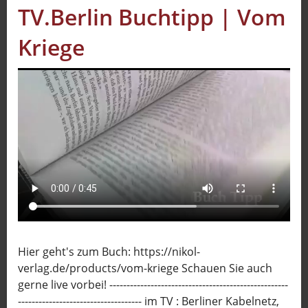
TV.Berlin Buchtipp | Vom
Sport
Kriege
Sendungen
Livestream
Mediadaten
Hier geht's zum Buch: https://nikol-
verlag.de/products/vom-kriege Schauen Sie auch
gerne live vorbei! ----------------------------------------------------
------------------------------------ im TV : Berliner Kabelnetz,