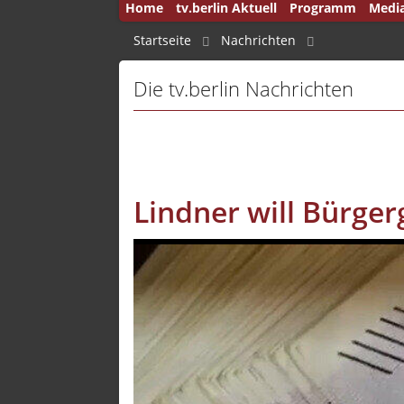
Home
tv.berlin Aktuell
Programm
Medi
50 Jah
Startseite
Nachrichten
Andru
Die tv.berlin Nachrichten
Auf d
Aus B
Aus d
Ausla
Lindner will Bürge
Brenn
Brink
Brink
Bucht
Capita
Deuts