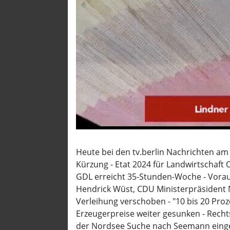
Diplo 
Europ
Fun &
Haupt
Lifest
Megys
Nachg
Puls d
QS24 
Heute bei den tv.berlin Nachrichten am
Recht
Kürzung - Etat 2024 für Landwirtschaft
Stando
GDL erreicht 35-Stunden-Woche - Voraus
Hendrick Wüst, CDU Ministerpräsident 
Strat
Verleihung verschoben - "10 bis 20 Pro
Tipp
Erzeugerpreise weiter gesunken - Recht
der Nordsee Suche nach Seemann eingeste
TV Ber