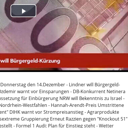
International
azeit
Play
 Drive
Video
stadtgespräche
yle
 Boulevard
efragt
er Zeit
- Naturmedizin
 Donnerstag den 14.Dezember - Lindner will Bürgergeld-
sstaat im Gespräch
 Ozdemir warnt vor Einsparungen - DB-Konkurrent Netinera
rt Berlin
setzung für Einbürgerung NRW will Bekenntnis zu Israel -
Nordrhein-Westfahlen - Hannah-Arendt-Preis Umstrittene
egie für Deutschland
zent" DIHK warnt vor Strompreisanstieg - Agrarprodukte
sextreme Gruppierung Erneut Razzien gegen "Knockout 51" 
llt - Formel 1 Audi: Plan für Einstieg steht - Wetter
lin aktuell (Kurzbeiträge)