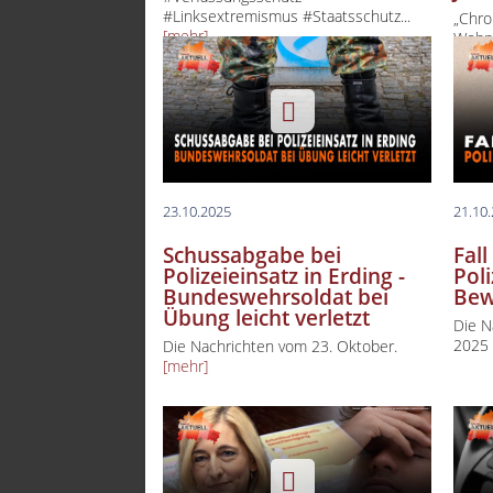
#Linksextremismus #Staatsschutz...
„Chro
[mehr]
Wohn
neue 
23.10.2025
21.10
Schussabgabe bei
Fal
Polizeieinsatz in Erding -
Pol
Bundeswehrsoldat bei
Bew
Übung leicht verletzt
Die N
202
Die Nachrichten vom 23. Oktober.
[mehr]