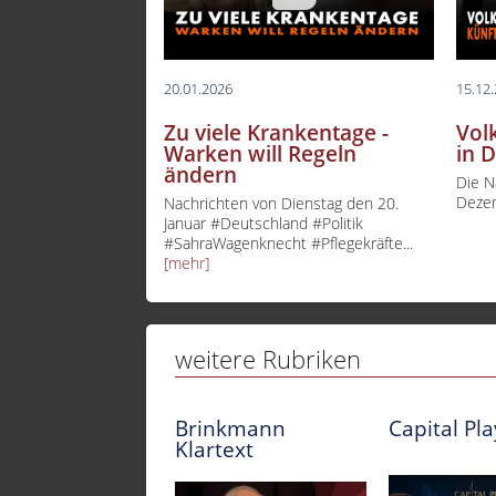
20.01.2026
15.12
Zu viele Krankentage -
Vol
Warken will Regeln
in 
ändern
Die N
Deze
Nachrichten von Dienstag den 20.
Januar #Deutschland #Politik
#SahraWagenknecht #Pflegekräfte...
[mehr]
weitere Rubriken
Brinkmann
Capital Pl
Klartext