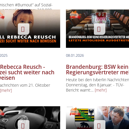
nischen #Burnout“ auf Sozial-
ungsmarkt stoppen: 210.000
#Sozialwohnungen pro...
[mehr]
.2025
08.01.2026
l Rebecca Reusch -
Brandenburg: BSW kein
izei sucht weiter nach
Regierungsvertreter me
eisen
Heute bei den tvberlin Nachrichte
Donnerstag, den 8.Januar: - TÜV-
achrichten vom 21. Oktober
Bericht warnt:...
[mehr]
5
[mehr]