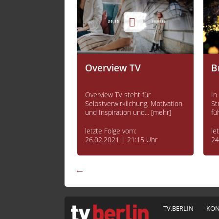
es Tages
Overview TV
B
erlin. Worüber
Overview TV steht für
In
tadt, was ist Thema
Selbstverwirklichung, Motivation
St
. [mehr]
und Inspiration und... [mehr]
fü
vom:
letzte Folge vom:
le
 17:00 Uhr
26.02.2021 | 21:15 Uhr
24
TV.BERLIN
KON