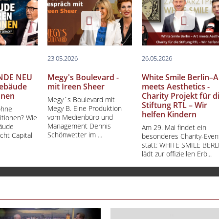
23.05.2026
26.05.2026
NDE NEU
Megy's Boulevard -
White Smile Berlin–A
ebäude
mit Ireen Sheer
meets Aesthetics -
onen
Charity Projekt für d
Megy´s Boulevard mit
Stiftung RTL – Wir
Megy B. Eine Produktion
ohne
helfen Kindern
vom Medienbüro und
titionen? Wie
Management Dennis
bäude
Am 29. Mai findet ein
Schönwetter im ...
cht Capital
besonderes Charity-Even
statt: WHITE SMILE BERL
lädt zur offiziellen Erö...