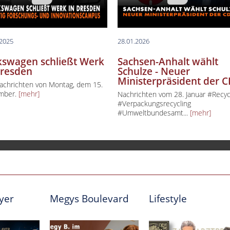
.2025
28.01.2026
kswagen schließt Werk
Sachsen-Anhalt wählt
Dresden
Schulze - Neuer
Ministerpräsident der 
achrichten von Montag, dem 15.
mber.
[mehr]
Nachrichten vom 28. Januar #Recyc
#Verpackungsrecycling
#Umweltbundesamt...
[mehr]
ayer
Megys Boulevard
Lifestyle