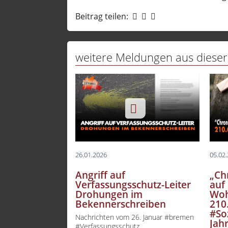
tv Ber
Beitrag teilen:
tv.ber
tv.ber
weitere Meldungen aus dieser
TVB B
Welln
Thema
26.01.2026
05.02
Angriff auf
„Ch
Verfassungsschutz-Leiter
auf 
Drohungen im
Woh
Bekennerschreiben
210
#So
Nachrichten vom 26. Januar #bremen
Jah
#Verfassungsschutz