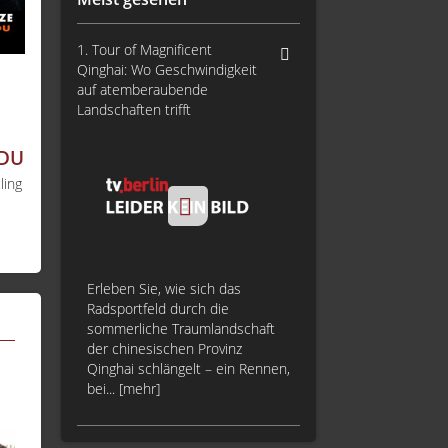
1. Tour of Magnificent
Qinghai: Wo Geschwindigkeit
auf atemberaubende
Landschaften trifft
CDU
ling
Erleben Sie, wie sich das
Radsportfeld durch die
sommerliche Traumlandschaft
der chinesischen Provinz
Qinghai schlängelt – ein Rennen,
bei... [mehr]