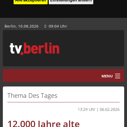
Berlin, 10.08.2026
09:04 Uhr
MENU
Home
Thema Des Tages
tv.berlin Aktuell
13:29 Uhr | 06.02.2026
Programm
12.000 Jahre alte
Mediathek