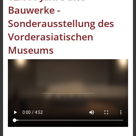
Bauwerke -
Sport
Sendungen
Sonderausstellung des
Livestream
Vorderasiatischen
Mediadaten
Museums