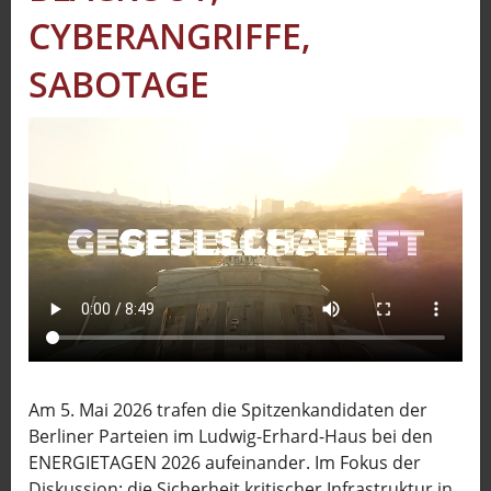
CYBERANGRIFFE,
Sport
Sendungen
SABOTAGE
Livestream
Mediadaten
Am 5. Mai 2026 trafen die Spitzenkandidaten der
Berliner Parteien im Ludwig-Erhard-Haus bei den
ENERGIETAGEN 2026 aufeinander. Im Fokus der
Diskussion: die Sicherheit kritischer Infrastruktur in