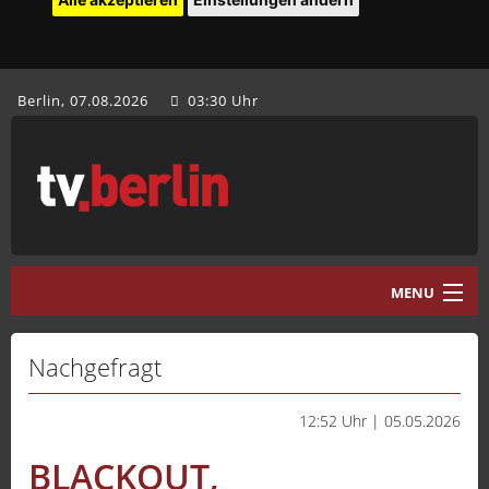
Berlin, 07.08.2026
03:30 Uhr
MENU
Home
Nachgefragt
tv.berlin Aktuell
12:52 Uhr | 05.05.2026
Programm
BLACKOUT,
Mediathek