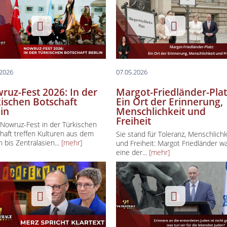
.2026
07.05.2026
ruz-Fest 2026: In der
Margot-Friedländer-Plat
kischen Botschaft
Ein Ort der Erinnerung,
lin
Menschlichkeit und
Freiheit
Nowruz-Fest in der Türkischen
haft treffen Kulturen aus dem
Sie stand für Toleranz, Menschlichk
n bis Zentralasien...
[mehr]
und Freiheit: Margot Friedländer w
eine der...
[mehr]