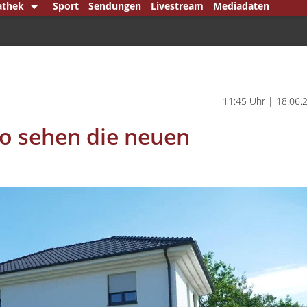
athek
Sport
Sendungen
Livestream
Mediadaten
re Mittelstand
ck
en Punkt
erlin
11:45 Uhr | 18.06.
em Bundestag
o sehen die neuen
ndsjournal
punkt
mann & König
mann Klartext
ipp
l Player
che Minderheiten