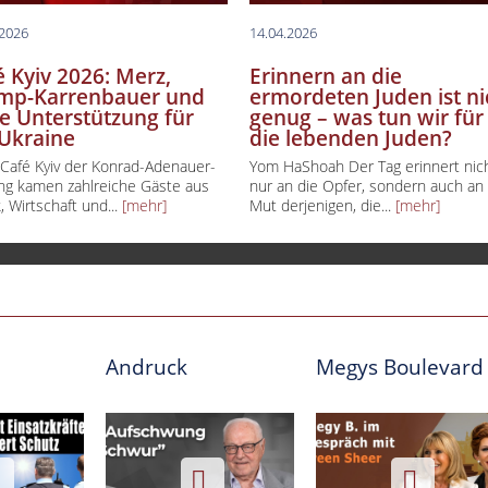
.2026
14.04.2026
é Kyiv 2026: Merz,
Erinnern an die
mp-Karrenbauer und
ermordeten Juden ist ni
e Unterstützung für
genug – was tun wir für
 Ukraine
die lebenden Juden?
Café Kyiv der Konrad-Adenauer-
Yom HaShoah Der Tag erinnert nic
ung kamen zahlreiche Gäste aus
nur an die Opfer, sondern auch an
k, Wirtschaft und...
[mehr]
Mut derjenigen, die...
[mehr]
Andruck
Megys Boulevard