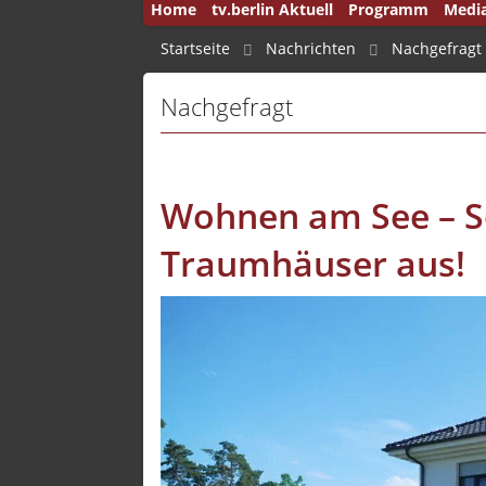
Home
tv.berlin Aktuell
Programm
Medi
50 Jah
Startseite
Nachrichten
Nachgefragt
Andru
Nachgefragt
Auf d
Aus B
Aus d
Wohnen am See – S
Ausla
Traumhäuser aus!
Brenn
Brink
Brink
Bucht
Capita
Deuts