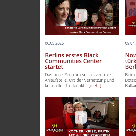
06.05.2026
09.04
Berlins erstes Black
Now
Communities Center
tür
startet
Ber
Das neue Zentrum soll als zentrale
Beim 
Anlaufstelle, Ort der Vernetzung und
Botsc
kultureller Treffpunkt...
[mehr]
Balka