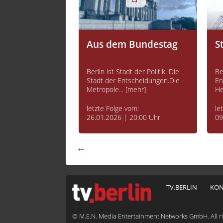
Aus dem Bundestag
S
nd was ist OUT? Wo
Berlin ist Stadt der Politik. Die
Be
ch und wovon sollte
Stadt der Entscheidungen.Die
En
... [mehr]
Metropole... [mehr]
He
vom:
letzte Folge vom:
le
 17:00 Uhr
26.01.2026 | 20:00 Uhr
09
TV.BERLIN
KON
© M.E.N. Media Entertainment Networks GmbH. All ri