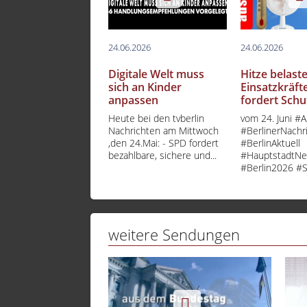
24.06.2026
24.06.2026
Digitale Welt muss
Hitze belaste
sich an Kinder
Einsatzkräft
anpassen
fordert Schu
Heute bei den tvberlin
vom 24. Juni #A
Nachrichten am Mittwoch
#BerlinerNachr
,den 24.Mai: - SPD fordert
#BerlinAktuell
bezahlbare, sichere und...
#HauptstadtN
#Berlin2026 #
weitere Sendungen