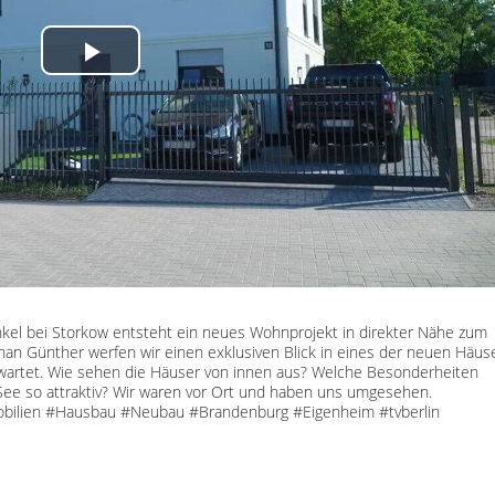
International
azeit
Play
 Drive
stadtgespräche
Video
yle
 Boulevard
efragt
er Zeit
- Naturmedizin
kel bei Storkow entsteht ein neues Wohnprojekt in direkter Nähe zum
sstaat im Gespräch
an Günther werfen wir einen exklusiven Blick in eines der neuen Häus
wartet. Wie sehen die Häuser von innen aus? Welche Besonderheiten
rt Berlin
See so attraktiv? Wir waren vor Ort und haben uns umgesehen.
ilien #Hausbau #Neubau #Brandenburg #Eigenheim #tvberlin
egie für Deutschland
lin aktuell (Kurzbeiträge)