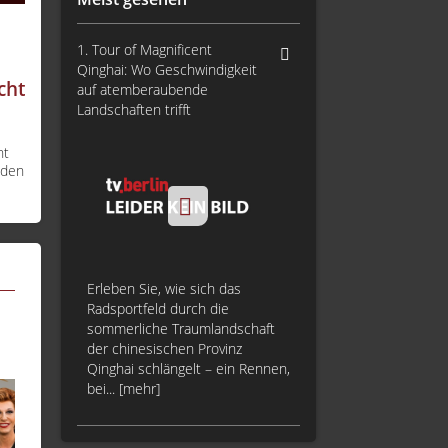
1. Tour of Magnificent
Qinghai: Wo Geschwindigkeit
cht
auf atemberaubende
Landschaften trifft
ht
 den
Erleben Sie, wie sich das
Radsportfeld durch die
sommerliche Traumlandschaft
der chinesischen Provinz
Qinghai schlängelt – ein Rennen,
bei... [mehr]