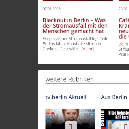
07.01.2026
23.02
Blackout in Berlin – Was
Caf
der Stromausfall mit den
Kra
Menschen gemacht hat
neu
die
Ein plötzlicher Stromausfall legt Teile
Berlins lahm. Haushalte sitzen im
Beim 
Dunkeln, Geschäfte...
[mehr]
Stift
Politi
weitere Rubriken
tv.berlin Aktuell
Aus Berlin