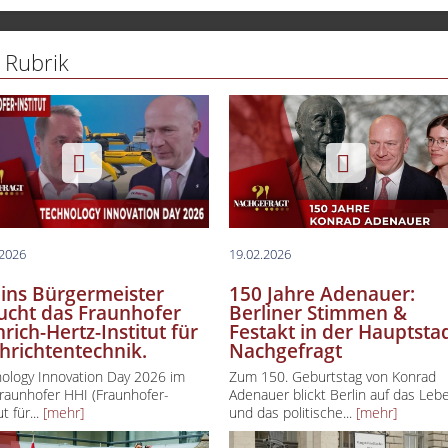
lin spezial
 Rubrik
lin Aktuell
lin Creative Capital
uchtipp
ess & Gesundheit
 Des Tages
.2026
19.02.2026
lins Bürgermeister
150 Jahre Adenauer:
ucht das Fraunhofer
Berliner Stimmen &
rich-Hertz-Institut für
Festakt in der Hauptstad
hrichtentechnik.
Nachgefragt
ology Innovation Day 2026 im
Zum 150. Geburtstag von Konrad
raunhofer HHI (Fraunhofer-
Adenauer blickt Berlin auf das Leb
ut für...
[mehr]
und das politische...
[mehr]