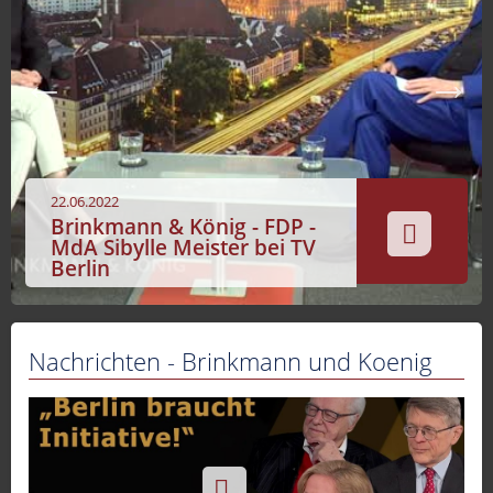
Sport
Sendungen
Livestream
Mediadaten
22.06.2022
Brinkmann & König - FDP -
MdA Sibylle Meister bei TV
Berlin
Nachrichten - Brinkmann und Koenig