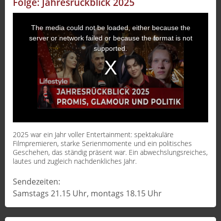
Folge: Jahresrückblick 2025
Sport
The media could not be loaded, either because the
Sendungen
server or network failed or because the format is not
supported.
Livestream
Mediadaten
2025 war ein Jahr voller Entertainment: spektakuläre
Filmpremieren, starke Serienmomente und ein politisches
Geschehen, das ständig präsent war. Ein abwechslungsreiches,
lautes und zugleich nachdenkliches Jahr.
Sendezeiten:
Samstags 21.15 Uhr, montags 18.15 Uhr