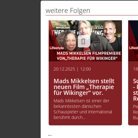
weitere Folgen
tv Ber
tv.ber
tv.ber
TVB B
Welln
Thema
 12:00
20.12.2025 | 12:00
18
 PROMI Pack
Mads Mikkelsen stellt
S
neuen Film „Therapie
-
für Wikinger“ vor.
s
R
ge „Charity Promi
Mads Mikkelsen ist einer der
on Initiator
bekanntesten dänischen
Pi
itz zugunsten von...
Schauspieler und international
Re
berühmt durch...
Bu