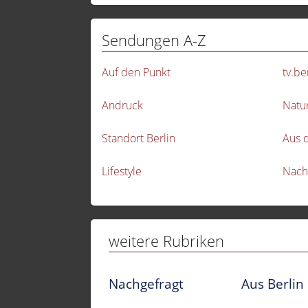
Sendungen A-Z
Auf den Punkt
tv.be
Andruck
Natu
Standort Berlin
Aus 
Lifestyle
Nach
weitere Rubriken
Nachgefragt
Aus Berlin