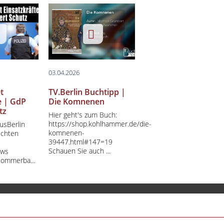
03.04.2026
t
TV.Berlin Buchtipp |
e | GdP
Die Komnenen
tz
Hier geht's zum Buch:
https://shop.kohlhammer.de/die-
usBerlin
komnenen-
ichten
39447.html#147=19
Schauen Sie auch ...
ews
Sommerba...