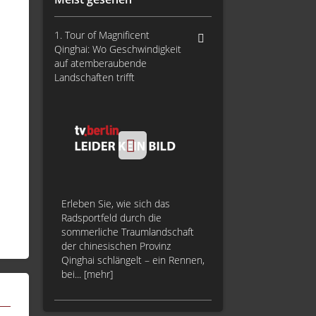
1. Tour of Magnificent
Qinghai: Wo Geschwindigkeit
auf atemberaubende
Landschaften trifft
Erleben Sie, wie sich das
Radsportfeld durch die
sommerliche Traumlandschaft
der chinesischen Provinz
Qinghai schlängelt – ein Rennen,
bei... [mehr]