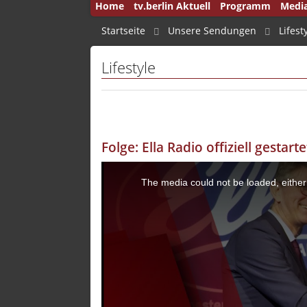
Home
tv.berlin Aktuell
Programm
Medi
50 Jah
Startseite
Unsere Sendungen
Lifest
Andru
Lifestyle
Auf d
Aus B
Aus d
Folge: Ella Radio offiziell gestart
Ausla
Brenn
The media could not be loaded, either
Brink
Brink
Bucht
Capita
Deuts