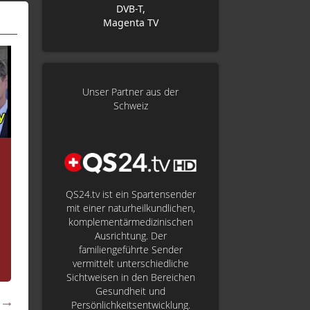
DVB-T,
Magenta TV
Unser Partner aus der
Schweiz
20.02.2026 | 12:00
17.02.2026 | 12:00
Arte und Berlinale
Wenn Politik ei
Extravaganza
wäre, wie würd
QS24.tv ist ein Spartensender
Agenturen Empfang
heißen? Berlin
mit einer naturheilkundlichen,
komplementärmedizinischen
Dieses Jahr ist der Kultursender
Vergangenen Samstag
Ausrichtung. Der
ARTE mit insgesamt 23 Filmen
Rahmen der Berlinale
familiengeführte Sender
auf der 76. Berlinale vertreten,...
Medienboard Berlin-
vermittelt unterschiedliche
Brandenburg-Empfang.
Sichtweisen in den Bereichen
Gesundheit und
Persönlichkeitsentwicklung.