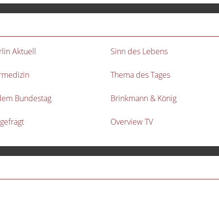
rlin Aktuell
Sinn des Lebens
rmedizin
Thema des Tages
dem Bundestag
Brinkmann & König
gefragt
Overview TV