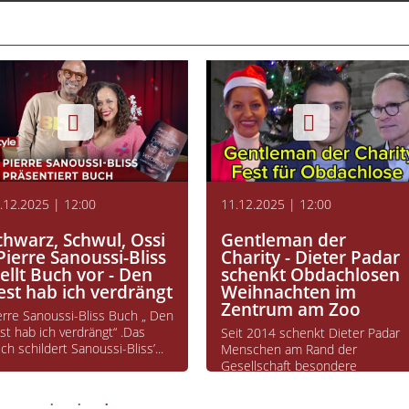
lin spezial
lin Aktuell
lin Creative Capital
uchtipp
ess & Gesundheit
 Des Tages
.12.2025 | 12:00
11.12.2025 | 12:00
chwarz, Schwul, Ossi
Gentleman der
 Pierre Sanoussi-Bliss
Charity - Dieter Padar
tellt Buch vor - Den
schenkt Obdachlosen
est hab ich verdrängt
Weihnachten im
Zentrum am Zoo
erre Sanoussi-Bliss Buch „ Den
st hab ich verdrängt“ .Das
Seit 2014 schenkt Dieter Padar
ch schildert Sanoussi-Bliss’...
Menschen am Rand der
Gesellschaft besondere
Momente. Mit seiner...