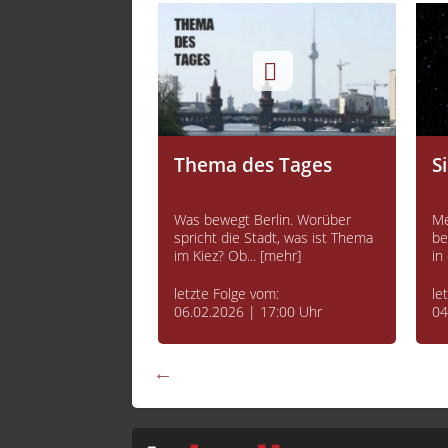
 Bundestag
Thema des Tages
S
dt der Politik. Die
Was bewegt Berlin. Worüber
Me
tscheidungen.Die
spricht die Stadt, was ist Thema
be
[mehr]
im Kiez? Ob... [mehr]
in
vom:
letzte Folge vom:
le
 20:00 Uhr
06.02.2026 | 17:00 Uhr
04