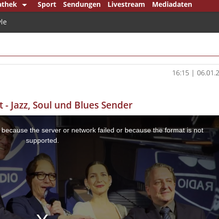
athek
Sport
Sendungen
Livestream
Mediadaten
re Mittelstand
yle
ck
en Punkt
erlin
16:15 | 06.01.
em Bundestag
et - Jazz, Soul und Blues Sender
ndsjournal
punkt
 because the server or network failed or because the format is not
mann & König
supported.
mann Klartext
ipp
l Player
che Minderheiten