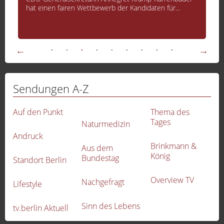
hat einen fairen Wettbewerb der Kandidaten für...
Sendungen A-Z
Auf den Punkt
Thema des
Tages
Naturmedizin
Andruck
Brinkmann &
Aus dem
König
Bundestag
Standort Berlin
Overview TV
Nachgefragt
Lifestyle
-
Sinn des Lebens
tv.berlin Aktuell