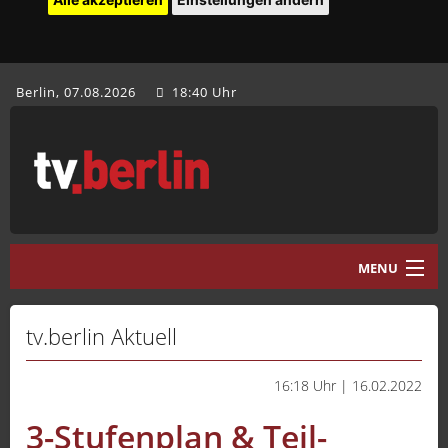
Berlin, 07.08.2026
18:40 Uhr
MENU
Home
tv.berlin Aktuell
tv.berlin Aktuell
16:18 Uhr | 16.02.2022
Programm
3-Stufenplan & Teil-
Mediathek