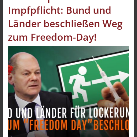
Impfpflicht: Bund und
Sport
Sendungen
Länder beschließen Weg
Livestream
zum Freedom-Day!
Mediadaten